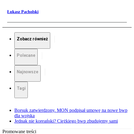
Łukasz Pacholski
Zobacz również
Polecane
Najnowsze
Tagi
Borsuk zatwierdzony. MON podpisał umowę na nowe bwp
dla wojska
Jednak nie koreański? Ciężkiego bwp zbudujemy sami
Promowane treści