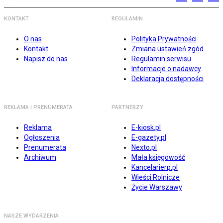
KONTAKT
REGULAMIN
O nas
Polityka Prywatności
Kontakt
Zmiana ustawień zgód
Napisz do nas
Regulamin serwisu
Informacje o nadawcy
Deklaracja dostępności
REKLAMA I PRENUMERATA
PARTNERZY
Reklama
E-kiosk.pl
Ogłoszenia
E-gazety.pl
Prenumerata
Nexto.pl
Archiwum
Mała księgowość
Kancelarierp.pl
Wieści Rolnicze
Życie Warszawy
NASZE WYDARZENIA