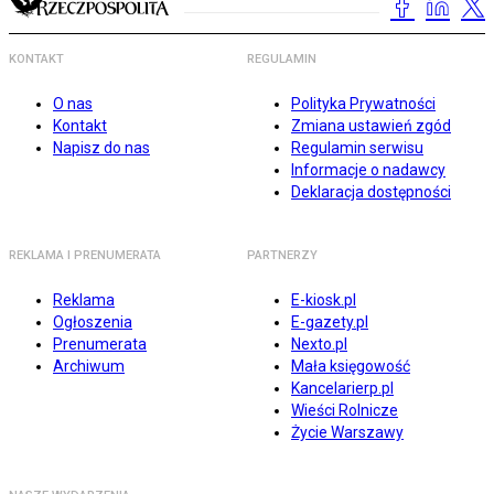
KONTAKT
REGULAMIN
O nas
Polityka Prywatności
Kontakt
Zmiana ustawień zgód
Napisz do nas
Regulamin serwisu
Informacje o nadawcy
Deklaracja dostępności
REKLAMA I PRENUMERATA
PARTNERZY
Reklama
E-kiosk.pl
Ogłoszenia
E-gazety.pl
Prenumerata
Nexto.pl
Archiwum
Mała księgowość
Kancelarierp.pl
Wieści Rolnicze
Życie Warszawy