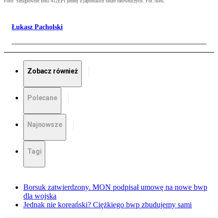
Foto: Śmigłowiec Bell 412EPI jednej z japońskich służb ratowniczych. Fot./Bell.
Łukasz Pacholski
Zobacz również
Polecane
Najnowsze
Tagi
Borsuk zatwierdzony. MON podpisał umowę na nowe bwp
dla wojska
Jednak nie koreański? Ciężkiego bwp zbudujemy sami