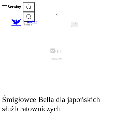
Serwisy
R
adar
Śmigłowce Bella dla japońskich
służb ratowniczych