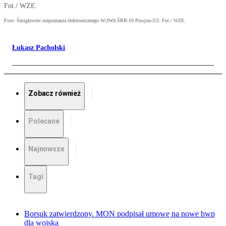
Fot./ WZE.
Foto: Śmigłowiec rozpoznania elektronicznego W-3WA ŚRR-10 Procjon-3/2. Fot./ WZE.
Łukasz Pacholski
Zobacz również
Polecane
Najnowsze
Tagi
Borsuk zatwierdzony. MON podpisał umowę na nowe bwp
dla wojska