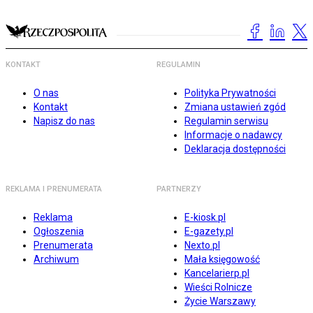
KONTAKT
REGULAMIN
O nas
Polityka Prywatności
Kontakt
Zmiana ustawień zgód
Napisz do nas
Regulamin serwisu
Informacje o nadawcy
Deklaracja dostępności
REKLAMA I PRENUMERATA
PARTNERZY
Reklama
E-kiosk.pl
Ogłoszenia
E-gazety.pl
Prenumerata
Nexto.pl
Archiwum
Mała księgowość
Kancelarierp.pl
Wieści Rolnicze
Życie Warszawy