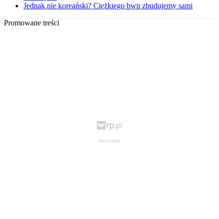
Jednak nie koreański? Ciężkiego bwp zbudujemy sami
Promowane treści