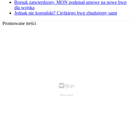
Borsuk zatwierdzony. MON podpisał umowę na nowe bwp
dla wojska
Jednak nie koreański? Ciężkiego bwp zbudujemy sami
Promowane treści