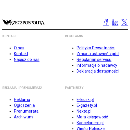
KONTAKT
REGULAMIN
O nas
Polityka Prywatności
Kontakt
Zmiana ustawień zgód
Napisz do nas
Regulamin serwisu
Informacje o nadawcy
Deklaracja dostępności
REKLAMA I PRENUMERATA
PARTNERZY
Reklama
E-kiosk.pl
Ogłoszenia
E-gazety.pl
Prenumerata
Nexto.pl
Archiwum
Mała księgowość
Kancelarierp.pl
Wieści Rolnicze