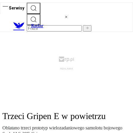
Serwisy
R
adar
Trzeci Gripen E w powietrzu
Oblatano trzeci prototyp wielozadaniowego samolotu bojowego