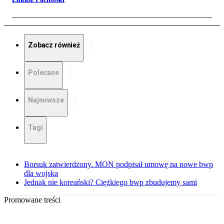
Zobacz również
Polecane
Najnowsze
Tagi
Borsuk zatwierdzony. MON podpisał umowę na nowe bwp
dla wojska
Jednak nie koreański? Ciężkiego bwp zbudujemy sami
Promowane treści