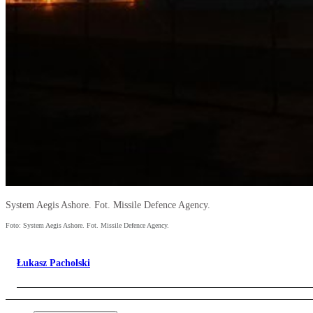
System Aegis Ashore. Fot. Missile Defence Agency.
Foto: System Aegis Ashore. Fot. Missile Defence Agency.
Łukasz Pacholski