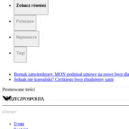
Zobacz również
Polecane
Najnowsze
Tagi
Borsuk zatwierdzony. MON podpisał umowę na nowe bwp dla
Jednak nie koreański? Ciężkiego bwp zbudujemy sami
Promowane treści
KONTAKT
O nas