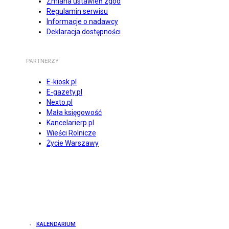
Zmiana ustawień zgód
Regulamin serwisu
Informacje o nadawcy
Deklaracja dostępności
PARTNERZY
E-kiosk.pl
E-gazety.pl
Nexto.pl
Mała księgowość
Kancelarierp.pl
Wieści Rolnicze
Życie Warszawy
KALENDARIUM