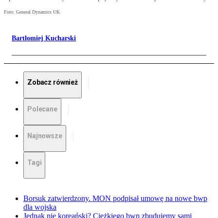
Foto: General Dynamics UK
Bartłomiej Kucharski
Zobacz również
Polecane
Najnowsze
Tagi
Borsuk zatwierdzony. MON podpisał umowę na nowe bwp
dla wojska
Jednak nie koreański? Ciężkiego bwp zbudujemy sami