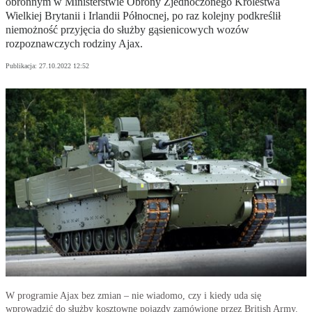
obronnym w Ministerstwie Obrony Zjednoczonego Królestwa
Wielkiej Brytanii i Irlandii Północnej, po raz kolejny podkreślił
niemożność przyjęcia do służby gąsienicowych wozów
rozpoznawczych rodziny Ajax.
Publikacja:
27.10.2022 12:52
W programie Ajax bez zmian ‒ nie wiadomo, czy i kiedy uda się
wprowadzić do służby kosztowne pojazdy zamówione przez British Army.