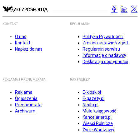
KONTAKT
REGULAMIN
O nas
Polityka Prywatności
Kontakt
Zmiana ustawień zgód
Napisz do nas
Regulamin serwisu
Informacje o nadawcy
Deklaracja dostępności
REKLAMA I PRENUMERATA
PARTNERZY
Reklama
E-kiosk.pl
Ogłoszenia
E-gazety.pl
Prenumerata
Nexto.pl
Archiwum
Mała księgowość
Kancelarierp.pl
Wieści Rolnicze
Życie Warszawy