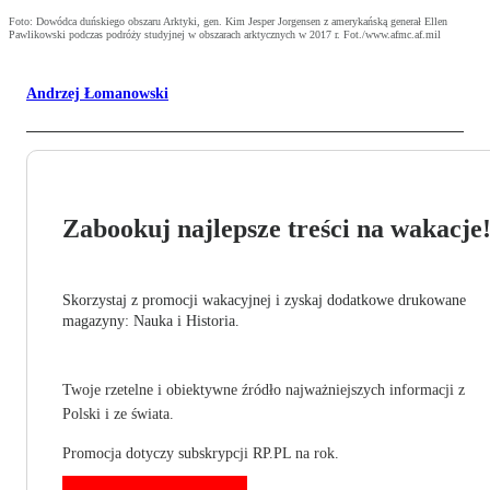
Foto: Dowódca duńskiego obszaru Arktyki, gen. Kim Jesper Jorgensen z amerykańską generał Ellen
Pawlikowski podczas podróży studyjnej w obszarach arktycznych w 2017 r. Fot./www.afmc.af.mil
Andrzej Łomanowski
Zabookuj najlepsze treści na wakacje
Skorzystaj z promocji wakacyjnej i zyskaj dodatkowe drukowane
magazyny: Nauka i Historia.
Twoje rzetelne i obiektywne źródło najważniejszych informacji z
Polski i ze świata.
Promocja dotyczy subskrypcji RP.PL na rok.