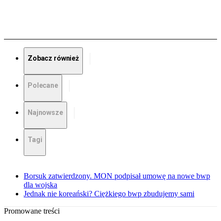
Zobacz również
Polecane
Najnowsze
Tagi
Borsuk zatwierdzony. MON podpisał umowę na nowe bwp
dla wojska
Jednak nie koreański? Ciężkiego bwp zbudujemy sami
Promowane treści