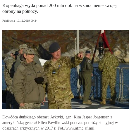
Kopenhaga wyda ponad 200 mln dol. na wzmocnienie swojej
obrony na północy.
Publikacja:
10.12.2019 09:24
Dowódca duńskiego obszaru Arktyki, gen. Kim Jesper Jorgensen z
amerykańską generał Ellen Pawlikowski podczas podróży studyjnej w
obszarach arktycznych w 2017 r. Fot./www.afmc.af.mil