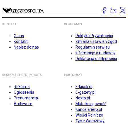
KONTAKT
REGULAMIN
O nas
Polityka Prywatności
Kontakt
Zmiana ustawień zgód
Napisz do nas
Regulamin serwisu
Informacje o nadawcy
Deklaracja dostępności
REKLAMA I PRENUMERATA
PARTNERZY
Reklama
E-kiosk.pl
Ogłoszenia
E-gazety.pl
Prenumerata
Nexto.pl
Archiwum
Mała księgowość
Kancelarierp.pl
Wieści Rolnicze
Życie Warszawy