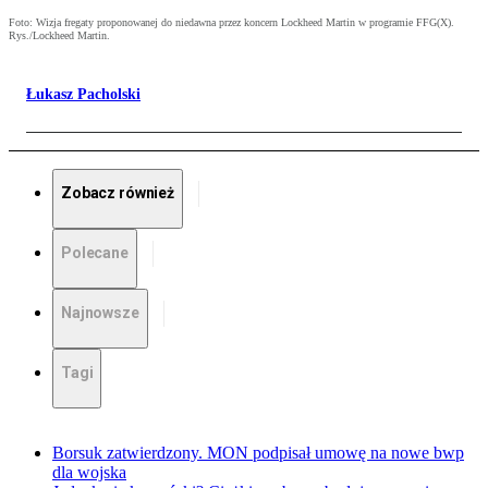
Foto: Wizja fregaty proponowanej do niedawna przez koncern Lockheed Martin w programie FFG(X).
Rys./Lockheed Martin.
Łukasz Pacholski
Zobacz również
Polecane
Najnowsze
Tagi
Borsuk zatwierdzony. MON podpisał umowę na nowe bwp
dla wojska