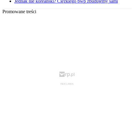
Jednak nie koreański? Ciężkiego bwp zbudujemy sami
Promowane treści