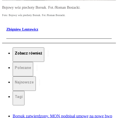
Bojowy wóz piechoty Borsuk. Fot./Roman Bosiacki.
Foto: Bojowy wóz piechoty Borsuk. Fot./Roman Bosiacki.
Zbigniew Lentowicz
Zobacz również
Polecane
Najnowsze
Tagi
Borsuk zatwierdzony. MON podpisał umowę na nowe bwp