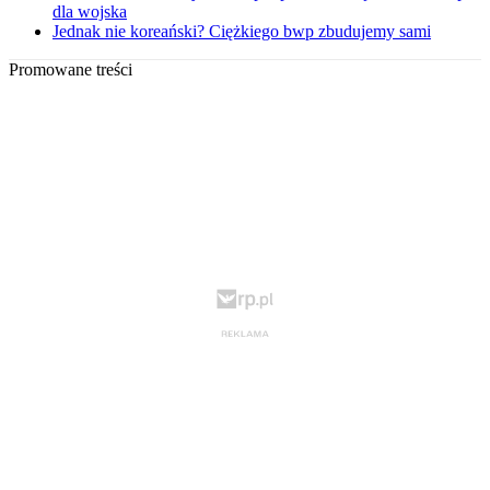
dla wojska
Jednak nie koreański? Ciężkiego bwp zbudujemy sami
Promowane treści