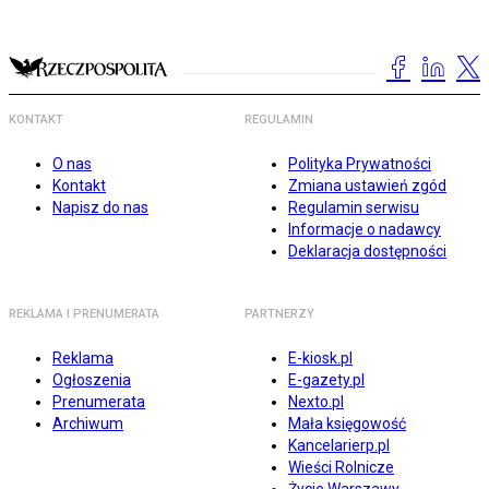
KONTAKT
REGULAMIN
O nas
Polityka Prywatności
Kontakt
Zmiana ustawień zgód
Napisz do nas
Regulamin serwisu
Informacje o nadawcy
Deklaracja dostępności
REKLAMA I PRENUMERATA
PARTNERZY
Reklama
E-kiosk.pl
Ogłoszenia
E-gazety.pl
Prenumerata
Nexto.pl
Archiwum
Mała księgowość
Kancelarierp.pl
Wieści Rolnicze