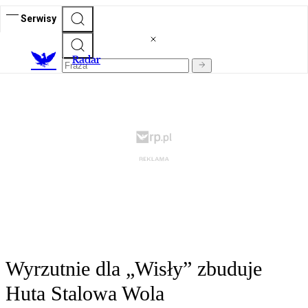
Serwisy
R
adar
Wyrzutnie dla „Wisły” zbuduje
Huta Stalowa Wola