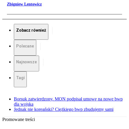
Zbigniew Lentowicz
Zobacz również
Polecane
Najnowsze
Tagi
Borsuk zatwierdzony. MON podpisał umowę na nowe bwp
dla wojska
Jednak nie koreański? Ciężkiego bwp zbudujemy sami
Promowane treści