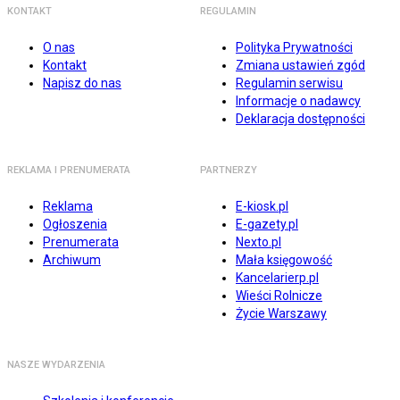
KONTAKT
REGULAMIN
O nas
Polityka Prywatności
Kontakt
Zmiana ustawień zgód
Napisz do nas
Regulamin serwisu
Informacje o nadawcy
Deklaracja dostępności
REKLAMA I PRENUMERATA
PARTNERZY
Reklama
E-kiosk.pl
Ogłoszenia
E-gazety.pl
Prenumerata
Nexto.pl
Archiwum
Mała księgowość
Kancelarierp.pl
Wieści Rolnicze
Życie Warszawy
NASZE WYDARZENIA