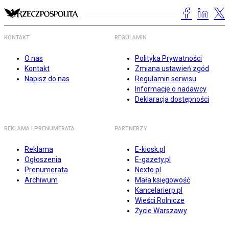
KONTAKT
REGULAMIN
O nas
Polityka Prywatności
Kontakt
Zmiana ustawień zgód
Napisz do nas
Regulamin serwisu
Informacje o nadawcy
Deklaracja dostępności
REKLAMA I PRENUMERATA
PARTNERZY
Reklama
E-kiosk.pl
Ogłoszenia
E-gazety.pl
Prenumerata
Nexto.pl
Archiwum
Mała księgowość
Kancelarierp.pl
Wieści Rolnicze
Życie Warszawy