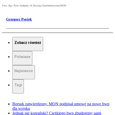
Foto: Kpr. Piotr Szafarski 16 Dywizja Zmechanizowana/MON
Grzegorz Psujek
Zobacz również
Polecane
Najnowsze
Tagi
Borsuk zatwierdzony. MON podpisał umowę na nowe bwp
dla wojska
Jednak nie koreański? Ciężkiego bwp zbudujemy sami