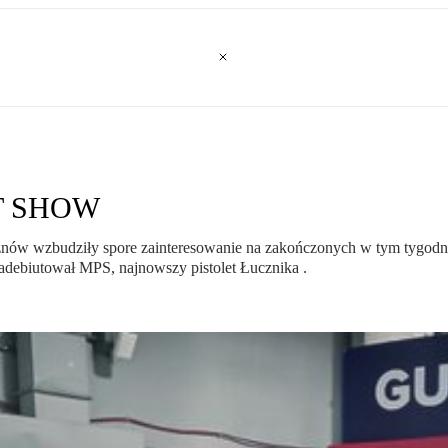
HOT SHOW
znów wzbudziły spore zainteresowanie na zakończonych w tym tygodni
adebiutował MPS, najnowszy pistolet Łucznika .