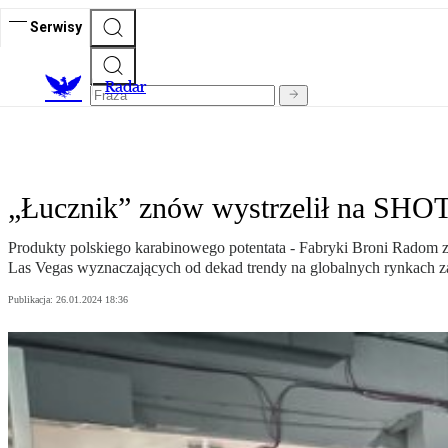
Serwisy
R
adar
„Łucznik” znów wystrzelił na S
Produkty polskiego karabinowego potentata - Fabryki Broni Radom 
Las Vegas wyznaczających od dekad trendy na globalnych rynkach z
Publikacja:
26.01.2024 18:36