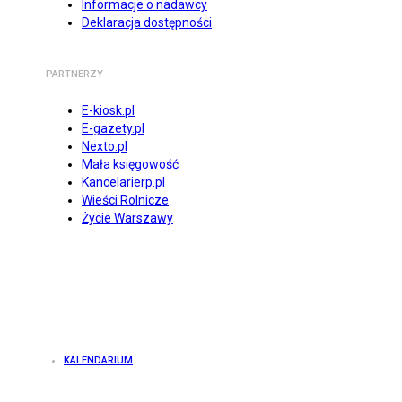
Informacje o nadawcy
Deklaracja dostępności
PARTNERZY
E-kiosk.pl
E-gazety.pl
Nexto.pl
Mała księgowość
Kancelarierp.pl
Wieści Rolnicze
Życie Warszawy
KALENDARIUM