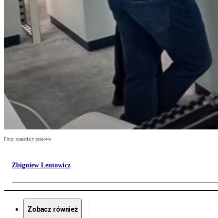
Foto: materiały prasowe
Zbigniew Lentowicz
Zobacz również