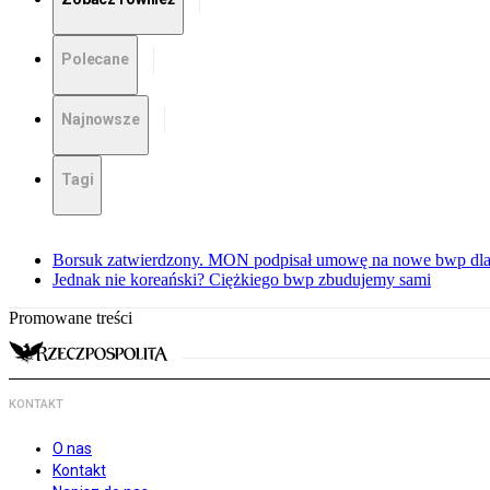
Polecane
Najnowsze
Tagi
Borsuk zatwierdzony. MON podpisał umowę na nowe bwp dla
Jednak nie koreański? Ciężkiego bwp zbudujemy sami
Promowane treści
KONTAKT
O nas
Kontakt