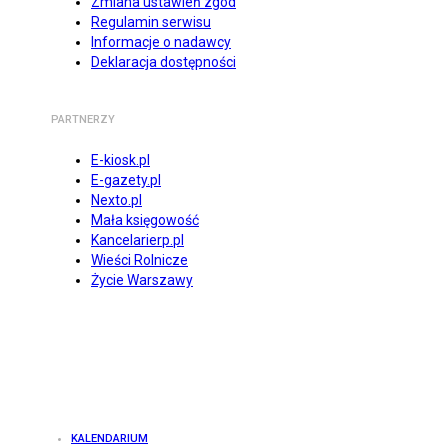
Zmiana ustawień zgód
Regulamin serwisu
Informacje o nadawcy
Deklaracja dostępności
PARTNERZY
E-kiosk.pl
E-gazety.pl
Nexto.pl
Mała księgowość
Kancelarierp.pl
Wieści Rolnicze
Życie Warszawy
KALENDARIUM