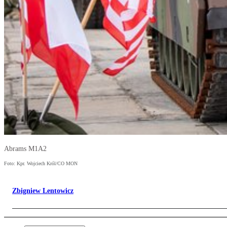
Abrams M1A2
Foto: Kpr. Wojciech Król/CO MON
Zbigniew Lentowicz