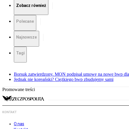
Zobacz również
Polecane
Najnowsze
Tagi
Borsuk zatwierdzony. MON podpisał umowę na nowe bwp dla
Jednak nie koreański? Ciężkiego bwp zbudujemy sami
Promowane treści
KONTAKT
O nas