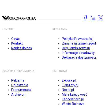
KONTAKT
REGULAMIN
O nas
Polityka Prywatności
Kontakt
Zmiana ustawień zgód
Napisz do nas
Regulamin serwisu
Informacje o nadawcy
Deklaracja dostępności
REKLAMA I PRENUMERATA
PARTNERZY
Reklama
E-kiosk.pl
Ogłoszenia
E-gazety.pl
Prenumerata
Nexto.pl
Archiwum
Mała księgowość
Kancelarierp.pl
Wieści Rolnicze