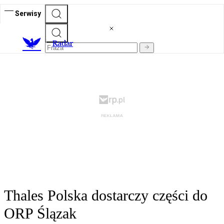
Serwisy
R
adar
Thales Polska dostarczy części do
ORP Ślązak