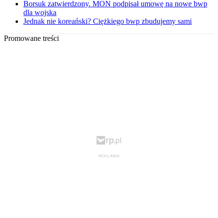
Borsuk zatwierdzony. MON podpisał umowę na nowe bwp
dla wojska
Jednak nie koreański? Ciężkiego bwp zbudujemy sami
Promowane treści