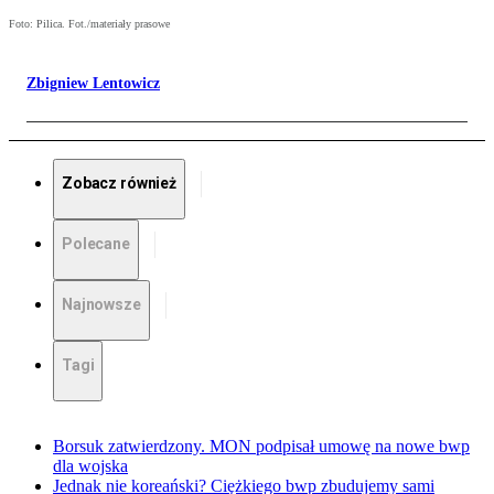
Foto: Pilica. Fot./materiały prasowe
Zbigniew Lentowicz
Zobacz również
Polecane
Najnowsze
Tagi
Borsuk zatwierdzony. MON podpisał umowę na nowe bwp
dla wojska
Jednak nie koreański? Ciężkiego bwp zbudujemy sami