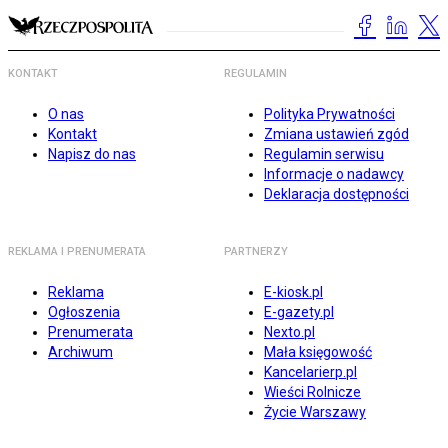
KONTAKT
REGULAMIN
O nas
Polityka Prywatności
Kontakt
Zmiana ustawień zgód
Napisz do nas
Regulamin serwisu
Informacje o nadawcy
Deklaracja dostępności
REKLAMA I PRENUMERATA
PARTNERZY
Reklama
E-kiosk.pl
Ogłoszenia
E-gazety.pl
Prenumerata
Nexto.pl
Archiwum
Mała księgowość
Kancelarierp.pl
Wieści Rolnicze
Życie Warszawy