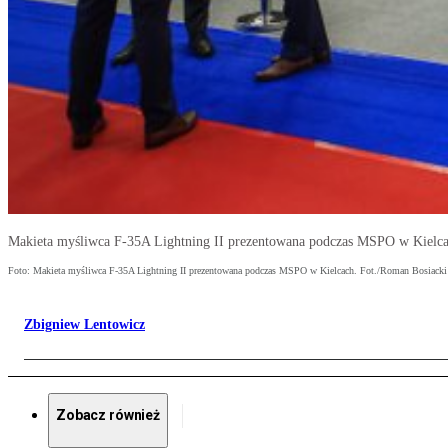
Makieta myśliwca F-35A Lightning II prezentowana podczas MSPO w Kielca
Foto: Makieta myśliwca F-35A Lightning II prezentowana podczas MSPO w Kielcach. Fot./Roman Bosiacki
Zbigniew Lentowicz
Zobacz również