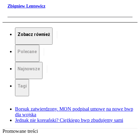
Zbigniew Lentowicz
Zobacz również
Polecane
Najnowsze
Tagi
Borsuk zatwierdzony. MON podpisał umowę na nowe bwp
dla wojska
Jednak nie koreański? Ciężkiego bwp zbudujemy sami
Promowane treści