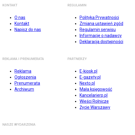
KONTAKT
REGULAMIN
O nas
Polityka Prywatności
Kontakt
Zmiana ustawień zgód
Napisz do nas
Regulamin serwisu
Informacje o nadawcy
Deklaracja dostępności
REKLAMA I PRENUMERATA
PARTNERZY
Reklama
E-kiosk.pl
Ogłoszenia
E-gazety.pl
Prenumerata
Nexto.pl
Archiwum
Mała księgowość
Kancelarierp.pl
Wieści Rolnicze
Życie Warszawy
NASZE WYDARZENIA