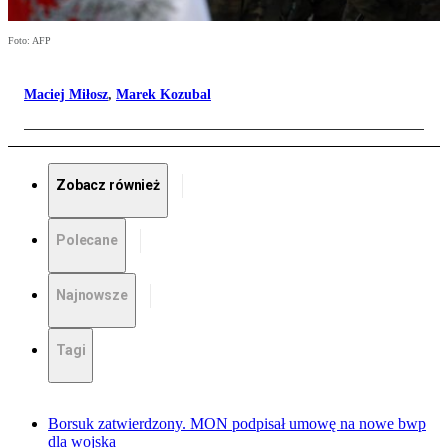
Foto: AFP
Maciej Miłosz
,
Marek Kozubal
Zobacz również
Polecane
Najnowsze
Tagi
Borsuk zatwierdzony. MON podpisał umowę na nowe bwp
dla wojska