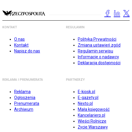
KONTAKT
REGULAMIN
O nas
Polityka Prywatności
Kontakt
Zmiana ustawień zgód
Napisz do nas
Regulamin serwisu
Informacje o nadawcy
Deklaracja dostępności
REKLAMA I PRENUMERATA
PARTNERZY
Reklama
E-kiosk.pl
Ogłoszenia
E-gazety.pl
Prenumerata
Nexto.pl
Archiwum
Mała księgowość
Kancelarierp.pl
Wieści Rolnicze
Życie Warszawy