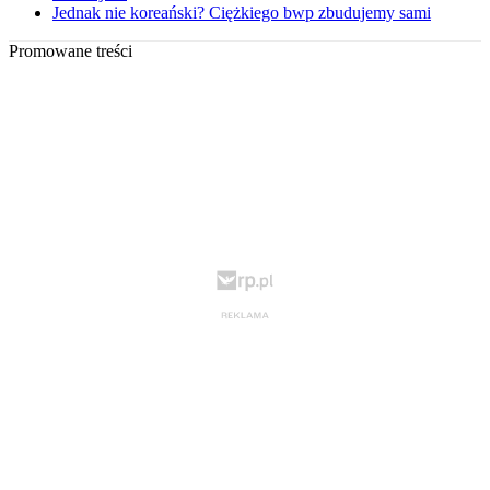
Jednak nie koreański? Ciężkiego bwp zbudujemy sami
Promowane treści