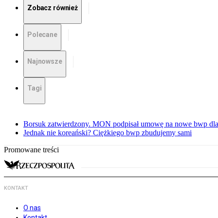
Zobacz również
Polecane
Najnowsze
Tagi
Borsuk zatwierdzony. MON podpisał umowę na nowe bwp dla
Jednak nie koreański? Ciężkiego bwp zbudujemy sami
Promowane treści
KONTAKT
O nas
Kontakt