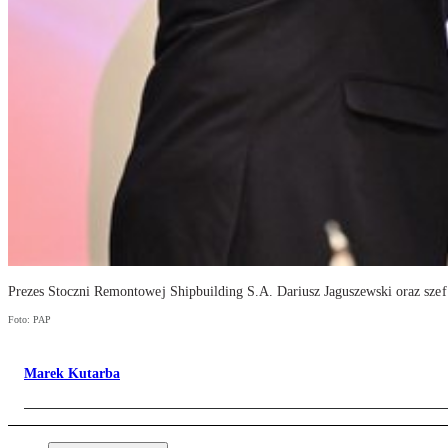
Prezes Stoczni Remontowej Shipbuilding S.A. Dariusz Jaguszewski oraz sze
Foto: PAP
Marek Kutarba