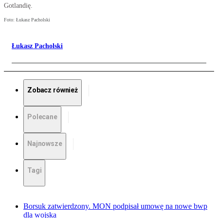
Gotlandię.
Foto: Łukasz Pacholski
Łukasz Pacholski
Zobacz również
Polecane
Najnowsze
Tagi
Borsuk zatwierdzony. MON podpisał umowę na nowe bwp
dla wojska