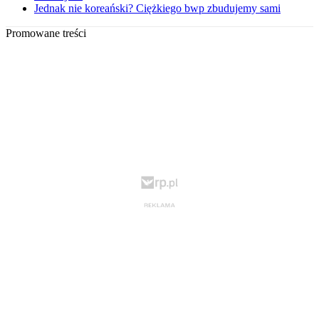
Jednak nie koreański? Ciężkiego bwp zbudujemy sami
Promowane treści