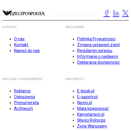
KONTAKT
REGULAMIN
O nas
Polityka Prywatności
Kontakt
Zmiana ustawień zgód
Napisz do nas
Regulamin serwisu
Informacje o nadawcy
Deklaracja dostępności
REKLAMA I PRENUMERATA
PARTNERZY
Reklama
E-kiosk.pl
Ogłoszenia
E-gazety.pl
Prenumerata
Nexto.pl
Archiwum
Mała księgowość
Kancelarierp.pl
Wieści Rolnicze
Życie Warszawy