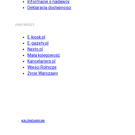
Informacje o nadawcy
Deklaracja dostępności
PARTNERZY
E-kiosk.pl
E-gazety.pl
Nexto.pl
Mała księgowość
Kancelarierp.pl
Wieści Rolnicze
Życie Warszawy
KALENDARIUM