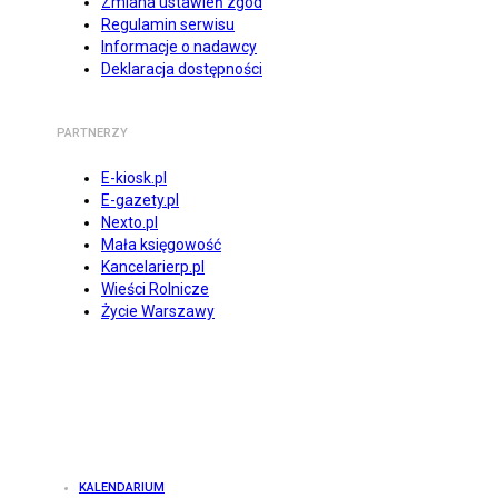
Zmiana ustawień zgód
Regulamin serwisu
Informacje o nadawcy
Deklaracja dostępności
PARTNERZY
E-kiosk.pl
E-gazety.pl
Nexto.pl
Mała księgowość
Kancelarierp.pl
Wieści Rolnicze
Życie Warszawy
KALENDARIUM