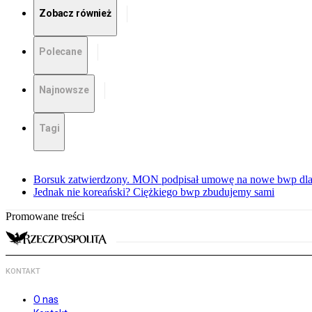
Zobacz również
Polecane
Najnowsze
Tagi
Borsuk zatwierdzony. MON podpisał umowę na nowe bwp dla
Jednak nie koreański? Ciężkiego bwp zbudujemy sami
Promowane treści
KONTAKT
O nas