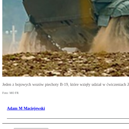
Jeden z bojowych wozów piechoty B-19, które wzięły udział w ćwiczeniach 
Foto: MO FR
Adam M Maciejewski