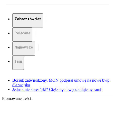
Zobacz również
Polecane
Najnowsze
Tagi
Borsuk zatwierdzony. MON podpisał umowę na nowe bwp
dla wojska
Jednak nie koreański? Ciężkiego bwp zbudujemy sami
Promowane treści