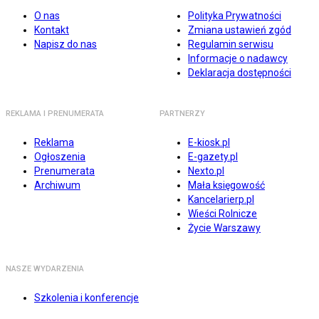
O nas
Polityka Prywatności
Kontakt
Zmiana ustawień zgód
Napisz do nas
Regulamin serwisu
Informacje o nadawcy
Deklaracja dostępności
REKLAMA I PRENUMERATA
PARTNERZY
Reklama
E-kiosk.pl
Ogłoszenia
E-gazety.pl
Prenumerata
Nexto.pl
Archiwum
Mała księgowość
Kancelarierp.pl
Wieści Rolnicze
Życie Warszawy
NASZE WYDARZENIA
Szkolenia i konferencje