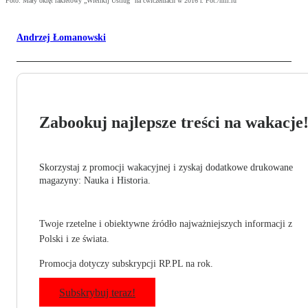
Foto: Mały okręt rakietowy „Wielikij Ustiug” na ćwiczeniach w 2016 r. Fot./mil.ru
Andrzej Łomanowski
Zabookuj najlepsze treści na wakacje
Skorzystaj z promocji wakacyjnej i zyskaj dodatkowe drukowane
magazyny: Nauka i Historia.
Twoje rzetelne i obiektywne źródło najważniejszych informacji z
Polski i ze świata.
Promocja dotyczy subskrypcji RP.PL na rok.
Subskrybuj teraz!