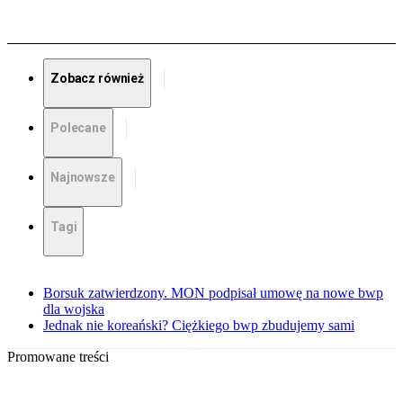
Zobacz również
Polecane
Najnowsze
Tagi
Borsuk zatwierdzony. MON podpisał umowę na nowe bwp
dla wojska
Jednak nie koreański? Ciężkiego bwp zbudujemy sami
Promowane treści