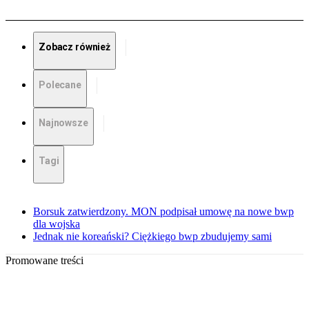
Zobacz również
Polecane
Najnowsze
Tagi
Borsuk zatwierdzony. MON podpisał umowę na nowe bwp
dla wojska
Jednak nie koreański? Ciężkiego bwp zbudujemy sami
Promowane treści