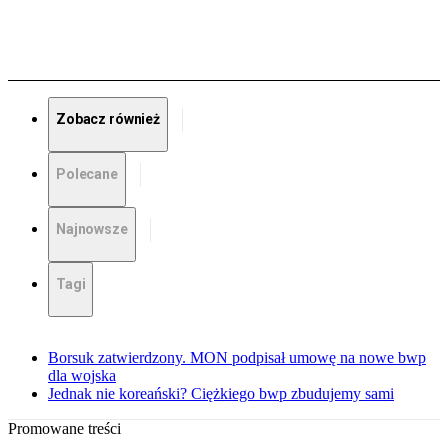
Zobacz również
Polecane
Najnowsze
Tagi
Borsuk zatwierdzony. MON podpisał umowę na nowe bwp
dla wojska
Jednak nie koreański? Ciężkiego bwp zbudujemy sami
Promowane treści