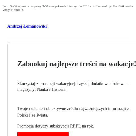
Foto: Su-57 – jeszcze nazywany T-50 – na pokazach lotniczych w 2013 r. w Ramienskoje. Fot./Wikimedia.
Vitaly V.Kuzmin.
Andrzej Łomanowski
Zabookuj najlepsze treści na wakacje
Skorzystaj z promocji wakacyjnej i zyskaj dodatkowe drukowane
magazyny: Nauka i Historia.
Twoje rzetelne i obiektywne źródło najważniejszych informacji z
Polski i ze świata.
Promocja dotyczy subskrypcji RP.PL na rok.