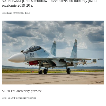
30. Pierwsza partia samolotów może dotrzeć do odbiorcy już na
przełomie 2019-20 r.
Publikacja:
19.02.2019 15:59
Su-30 Fot./materiały praswoe
Foto: Su-30 Fot./materiały praswoe