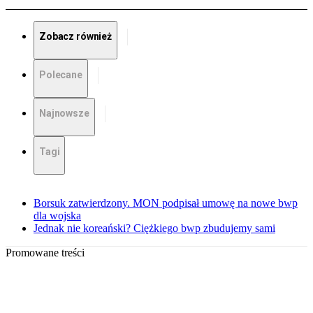
Zobacz również
Polecane
Najnowsze
Tagi
Borsuk zatwierdzony. MON podpisał umowę na nowe bwp
dla wojska
Jednak nie koreański? Ciężkiego bwp zbudujemy sami
Promowane treści