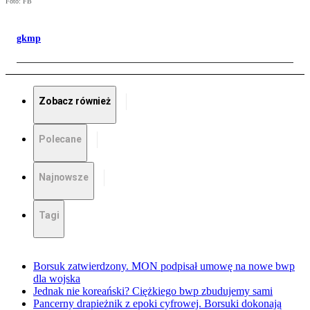
Foto: FB
gkmp
Zobacz również
Polecane
Najnowsze
Tagi
Borsuk zatwierdzony. MON podpisał umowę na nowe bwp
dla wojska
Jednak nie koreański? Ciężkiego bwp zbudujemy sami
Pancerny drapieżnik z epoki cyfrowej. Borsuki dokonają