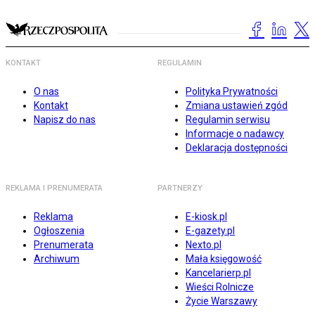
KONTAKT
REGULAMIN
O nas
Polityka Prywatności
Kontakt
Zmiana ustawień zgód
Napisz do nas
Regulamin serwisu
Informacje o nadawcy
Deklaracja dostępności
REKLAMA I PRENUMERATA
PARTNERZY
Reklama
E-kiosk.pl
Ogłoszenia
E-gazety.pl
Prenumerata
Nexto.pl
Archiwum
Mała księgowość
Kancelarierp.pl
Wieści Rolnicze
Życie Warszawy