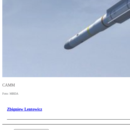
CAMM
Foto: MBDA
Zbigniew Lentowicz