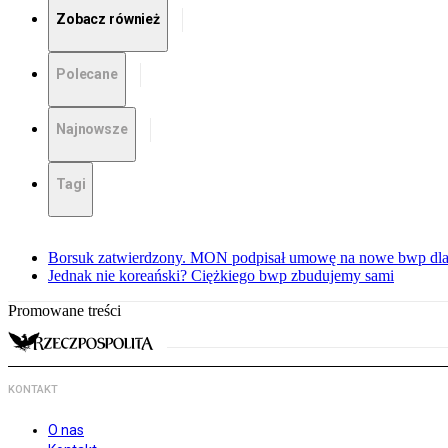
Zobacz również
Polecane
Najnowsze
Tagi
Borsuk zatwierdzony. MON podpisał umowę na nowe bwp dla
Jednak nie koreański? Ciężkiego bwp zbudujemy sami
Promowane treści
KONTAKT
O nas