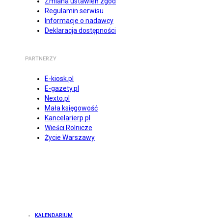
Zmiana ustawień zgód
Regulamin serwisu
Informacje o nadawcy
Deklaracja dostępności
PARTNERZY
E-kiosk.pl
E-gazety.pl
Nexto.pl
Mała księgowość
Kancelarierp.pl
Wieści Rolnicze
Życie Warszawy
KALENDARIUM