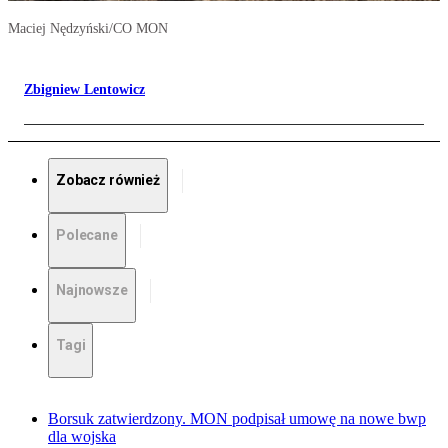
Maciej Nędzyński/CO MON
Zbigniew Lentowicz
Zobacz również
Polecane
Najnowsze
Tagi
Borsuk zatwierdzony. MON podpisał umowę na nowe bwp
dla wojska