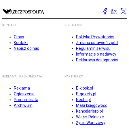
KONTAKT
REGULAMIN
O nas
Polityka Prywatności
Kontakt
Zmiana ustawień zgód
Napisz do nas
Regulamin serwisu
Informacje o nadawcy
Deklaracja dostępności
REKLAMA I PRENUMERATA
PARTNERZY
Reklama
E-kiosk.pl
Ogłoszenia
E-gazety.pl
Prenumerata
Nexto.pl
Archiwum
Mała księgowość
Kancelarierp.pl
Wieści Rolnicze
Życie Warszawy