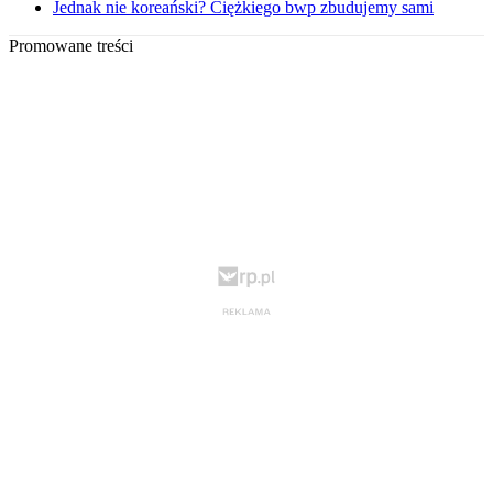
Jednak nie koreański? Ciężkiego bwp zbudujemy sami
Promowane treści