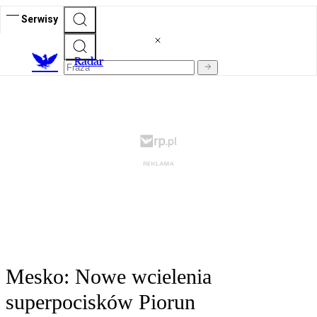
Serwisy
R
adar
Mesko: Nowe wcielenia
superpocisków Piorun