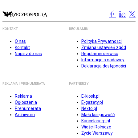
KONTAKT
REGULAMIN
O nas
Polityka Prywatności
Kontakt
Zmiana ustawień zgód
Napisz do nas
Regulamin serwisu
Informacje o nadawcy
Deklaracja dostępności
REKLAMA I PRENUMERATA
PARTNERZY
Reklama
E-kiosk.pl
Ogłoszenia
E-gazety.pl
Prenumerata
Nexto.pl
Archiwum
Mała księgowość
Kancelarierp.pl
Wieści Rolnicze
Życie Warszawy