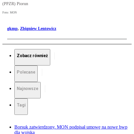
(PPZR) Piorun
Foto: MON
gkmp
,
Zbigniew Lentowicz
Zobacz również
Polecane
Najnowsze
Tagi
Borsuk zatwierdzony. MON podpisał umowę na nowe bwp
dla wojska