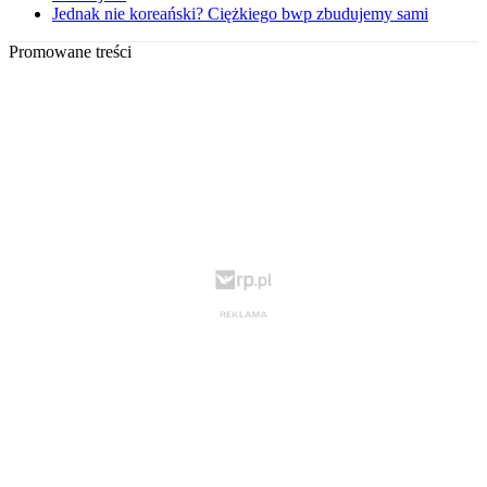
Jednak nie koreański? Ciężkiego bwp zbudujemy sami
Promowane treści