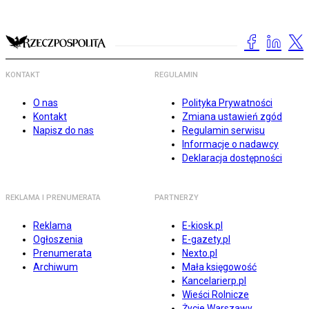
KONTAKT
REGULAMIN
O nas
Polityka Prywatności
Kontakt
Zmiana ustawień zgód
Napisz do nas
Regulamin serwisu
Informacje o nadawcy
Deklaracja dostępności
REKLAMA I PRENUMERATA
PARTNERZY
Reklama
E-kiosk.pl
Ogłoszenia
E-gazety.pl
Prenumerata
Nexto.pl
Archiwum
Mała księgowość
Kancelarierp.pl
Wieści Rolnicze
Życie Warszawy