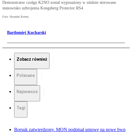
Demonstrator czołgu K2NO został wyposażony w zdalnie sterowane
stanowisko uzbrojenia Kongsberg Protector RS4.
Foto: Hyundai Rotem
Bartłomiej Kucharski
Zobacz również
Polecane
Najnowsze
Tagi
Borsuk zatwierdzony. MON podpisał umowę na nowe bwp