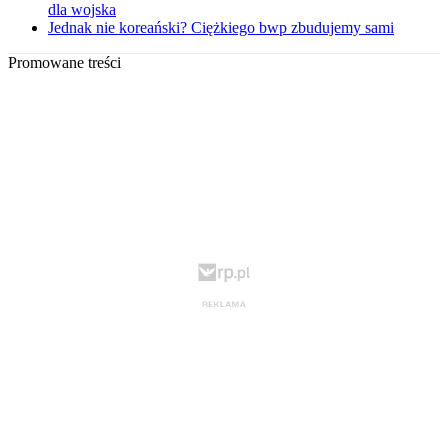
dla wojska
Jednak nie koreański? Ciężkiego bwp zbudujemy sami
Promowane treści