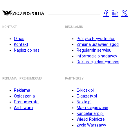
KONTAKT
REGULAMIN
O nas
Polityka Prywatności
Kontakt
Zmiana ustawień zgód
Napisz do nas
Regulamin serwisu
Informacje o nadawcy
Deklaracja dostępności
REKLAMA I PRENUMERATA
PARTNERZY
Reklama
E-kiosk.pl
Ogłoszenia
E-gazety.pl
Prenumerata
Nexto.pl
Archiwum
Mała księgowość
Kancelarierp.pl
Wieści Rolnicze
Życie Warszawy