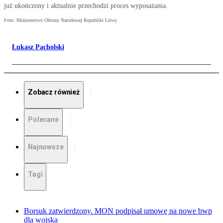
już ukończony i aktualnie przechodzi proces wyposażania.
Foto: Ministerstwo Obrony Narodowej Republiki Litwy
Łukasz Pacholski
Zobacz również
Polecane
Najnowsze
Tagi
Borsuk zatwierdzony. MON podpisał umowę na nowe bwp
dla wojska