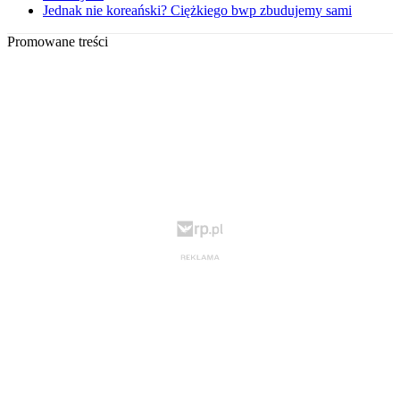
Jednak nie koreański? Ciężkiego bwp zbudujemy sami
Promowane treści