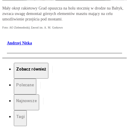
Mały okręt rakietowy Grad opuszcza na holu stocznię w drodze na Baltyk,
zwraca uwagę demontaż górnych elementów masztu mający na celu
umożliwienie przejścia pod mostami.
Foto: AO Zielenodoskij Zawod im. A. M. Gorkowo
Andrzej Nitka
Zobacz również
Polecane
Najnowsze
Tagi