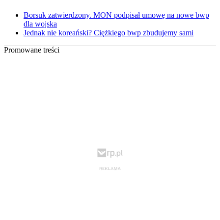
Borsuk zatwierdzony. MON podpisał umowę na nowe bwp
dla wojska
Jednak nie koreański? Ciężkiego bwp zbudujemy sami
Promowane treści