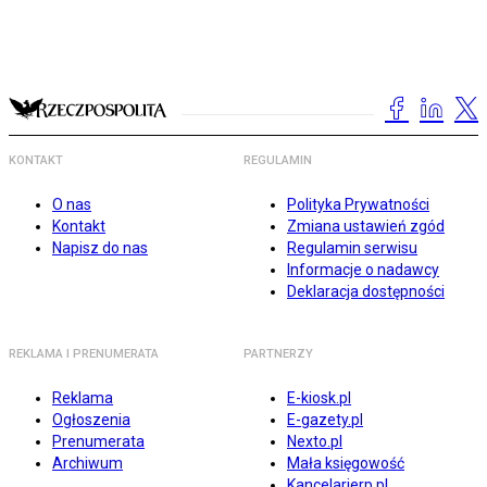
KONTAKT
REGULAMIN
O nas
Polityka Prywatności
Kontakt
Zmiana ustawień zgód
Napisz do nas
Regulamin serwisu
Informacje o nadawcy
Deklaracja dostępności
REKLAMA I PRENUMERATA
PARTNERZY
Reklama
E-kiosk.pl
Ogłoszenia
E-gazety.pl
Prenumerata
Nexto.pl
Archiwum
Mała księgowość
Kancelarierp.pl