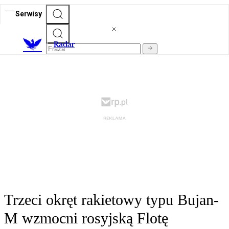
Serwisy
R
adar
Trzeci okręt rakietowy typu Bujan-
M wzmocni rosyjską Flotę