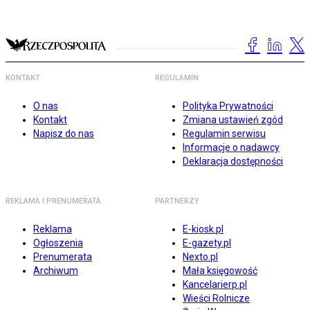
KONTAKT
REGULAMIN
O nas
Polityka Prywatności
Kontakt
Zmiana ustawień zgód
Napisz do nas
Regulamin serwisu
Informacje o nadawcy
Deklaracja dostępności
REKLAMA I PRENUMERATA
PARTNERZY
Reklama
E-kiosk.pl
Ogłoszenia
E-gazety.pl
Prenumerata
Nexto.pl
Archiwum
Mała księgowość
Kancelarierp.pl
Wieści Rolnicze