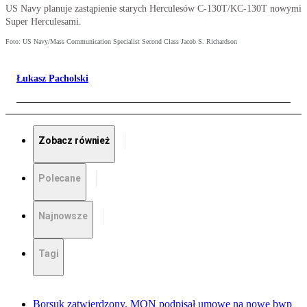
US Navy planuje zastąpienie starych Herculesów C-130T/KC-130T nowymi
Super Herculesami.
Foto: US Navy/Mass Communication Specialist Second Class Jacob S. Richardson
Łukasz Pacholski
Zobacz również
Polecane
Najnowsze
Tagi
Borsuk zatwierdzony. MON podpisał umowę na nowe bwp