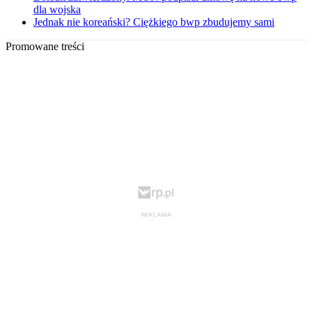
dla wojska
Jednak nie koreański? Ciężkiego bwp zbudujemy sami
Promowane treści