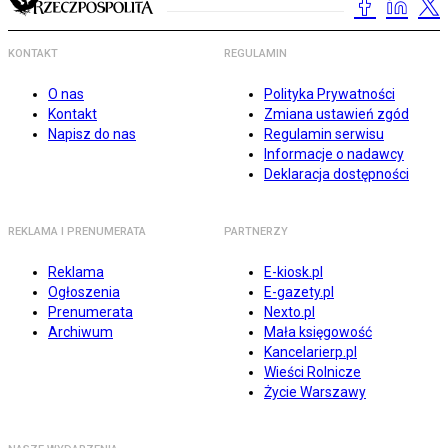
KONTAKT
REGULAMIN
O nas
Polityka Prywatności
Kontakt
Zmiana ustawień zgód
Napisz do nas
Regulamin serwisu
Informacje o nadawcy
Deklaracja dostępności
REKLAMA I PRENUMERATA
PARTNERZY
Reklama
E-kiosk.pl
Ogłoszenia
E-gazety.pl
Prenumerata
Nexto.pl
Archiwum
Mała księgowość
Kancelarierp.pl
Wieści Rolnicze
Życie Warszawy