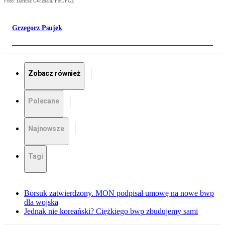
Foto: Dariusz Gwizdała. Fot./PGZ
Grzegorz Psujek
Zobacz również
Polecane
Najnowsze
Tagi
Borsuk zatwierdzony. MON podpisał umowę na nowe bwp
dla wojska
Jednak nie koreański? Ciężkiego bwp zbudujemy sami