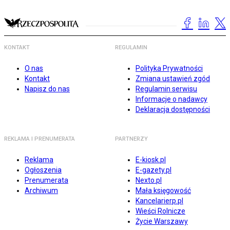
KONTAKT
REGULAMIN
O nas
Polityka Prywatności
Kontakt
Zmiana ustawień zgód
Napisz do nas
Regulamin serwisu
Informacje o nadawcy
Deklaracja dostępności
REKLAMA I PRENUMERATA
PARTNERZY
Reklama
E-kiosk.pl
Ogłoszenia
E-gazety.pl
Prenumerata
Nexto.pl
Archiwum
Mała księgowość
Kancelarierp.pl
Wieści Rolnicze
Życie Warszawy