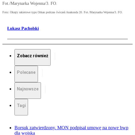
Fot./Marynarka Wojenna/3. FO.
Foto: Okręty rakietowe typu Orkan podczas ćwiczeń Anakonda 20. Fot./Marynarka Wojenna/3. FO.
Łukasz Pacholski
Zobacz również
Polecane
Najnowsze
Tagi
Borsuk zatwierdzony. MON podpisał umowę na nowe bwp
dla wojska