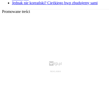
Jednak nie koreański? Ciężkiego bwp zbudujemy sami
Promowane treści