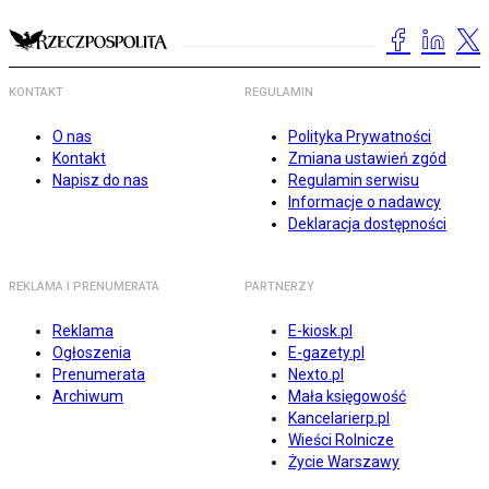
KONTAKT
REGULAMIN
O nas
Polityka Prywatności
Kontakt
Zmiana ustawień zgód
Napisz do nas
Regulamin serwisu
Informacje o nadawcy
Deklaracja dostępności
REKLAMA I PRENUMERATA
PARTNERZY
Reklama
E-kiosk.pl
Ogłoszenia
E-gazety.pl
Prenumerata
Nexto.pl
Archiwum
Mała księgowość
Kancelarierp.pl
Wieści Rolnicze
Życie Warszawy