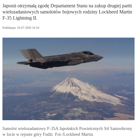
Japonii otrzymałą zgodę Departament Stanu na zakup drugiej partii
wielozadaniowych samolotów bojowych rodziny Lockheed Martin
F-35 Lightning II.
Publikacja:
10.07.2020 16:16
Samolot wielozadaniowy F-35A Japońskich Powietrznych Sił Samoobrony
w locie w rejonie góry Fudżi. Fot./Lockheed Martin.