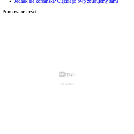
Jednak nie koreański? Ciężkiego bwp zbudujemy sami
Promowane treści