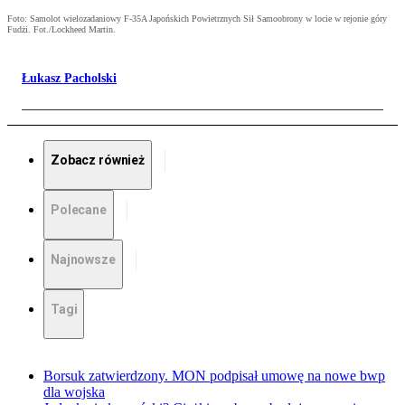
Foto: Samolot wielozadaniowy F-35A Japońskich Powietrznych Sił Samoobrony w locie w rejonie góry
Fudżi. Fot./Lockheed Martin.
Łukasz Pacholski
Zobacz również
Polecane
Najnowsze
Tagi
Borsuk zatwierdzony. MON podpisał umowę na nowe bwp
dla wojska