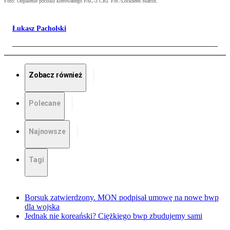
Foto: Odpalenie pocisku kierowanego PAC-3 CRI. Fot./Lockheed Martin.
Łukasz Pacholski
Zobacz również
Polecane
Najnowsze
Tagi
Borsuk zatwierdzony. MON podpisał umowę na nowe bwp
dla wojska
Jednak nie koreański? Ciężkiego bwp zbudujemy sami