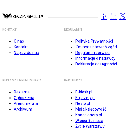
KONTAKT
REGULAMIN
O nas
Polityka Prywatności
Kontakt
Zmiana ustawień zgód
Napisz do nas
Regulamin serwisu
Informacje o nadawcy
Deklaracja dostępności
REKLAMA I PRENUMERATA
PARTNERZY
Reklama
E-kiosk.pl
Ogłoszenia
E-gazety.pl
Prenumerata
Nexto.pl
Archiwum
Mała księgowość
Kancelarierp.pl
Wieści Rolnicze
Życie Warszawy