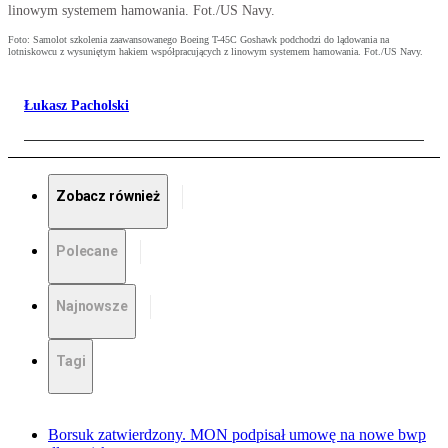
linowym systemem hamowania. Fot./US Navy.
Foto: Samolot szkolenia zaawansowanego Boeing T-45C Goshawk podchodzi do lądowania na
lotniskowcu z wysuniętym hakiem współpracujących z linowym systemem hamowania. Fot./US Navy.
Łukasz Pacholski
Zobacz również
Polecane
Najnowsze
Tagi
Borsuk zatwierdzony. MON podpisał umowę na nowe bwp