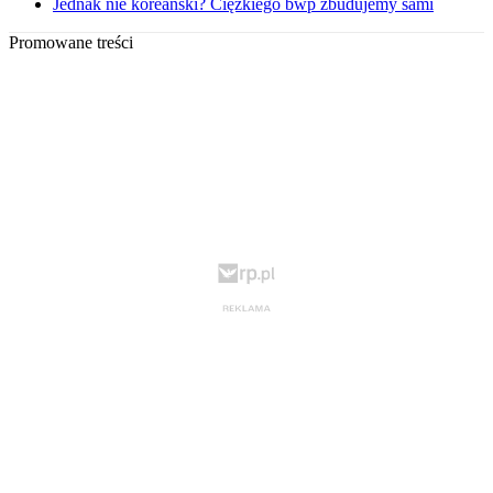
Jednak nie koreański? Ciężkiego bwp zbudujemy sami
Promowane treści