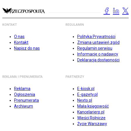
KONTAKT
REGULAMIN
O nas
Polityka Prywatności
Kontakt
Zmiana ustawień zgód
Napisz do nas
Regulamin serwisu
Informacje o nadawcy
Deklaracja dostępności
REKLAMA I PRENUMERATA
PARTNERZY
Reklama
E-kiosk.pl
Ogłoszenia
E-gazety.pl
Prenumerata
Nexto.pl
Archiwum
Mała księgowość
Kancelarierp.pl
Wieści Rolnicze
Życie Warszawy