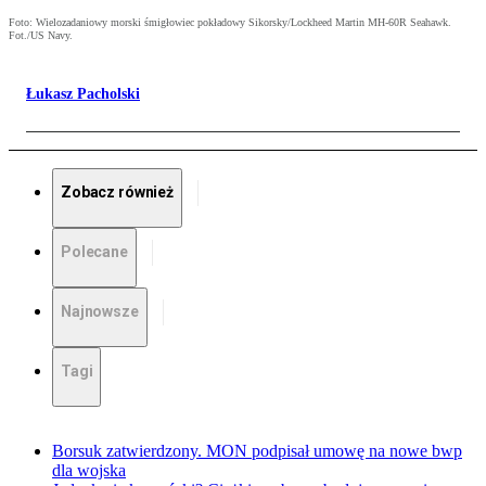
Foto: Wielozadaniowy morski śmigłowiec pokładowy Sikorsky/Lockheed Martin MH-60R Seahawk.
Fot./US Navy.
Łukasz Pacholski
Zobacz również
Polecane
Najnowsze
Tagi
Borsuk zatwierdzony. MON podpisał umowę na nowe bwp
dla wojska