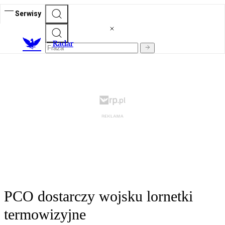
Serwisy
R
adar
PCO dostarczy wojsku lornetki
termowizyjne