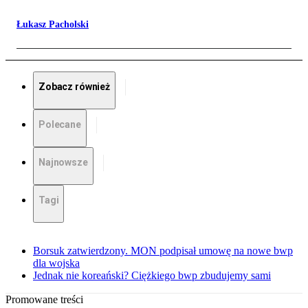
Łukasz Pacholski
Zobacz również
Polecane
Najnowsze
Tagi
Borsuk zatwierdzony. MON podpisał umowę na nowe bwp
dla wojska
Jednak nie koreański? Ciężkiego bwp zbudujemy sami
Promowane treści