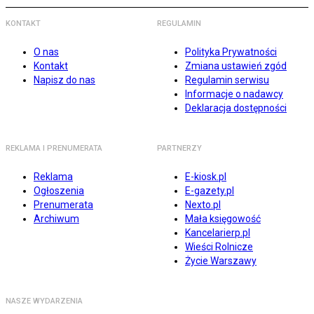
KONTAKT
REGULAMIN
O nas
Polityka Prywatności
Kontakt
Zmiana ustawień zgód
Napisz do nas
Regulamin serwisu
Informacje o nadawcy
Deklaracja dostępności
REKLAMA I PRENUMERATA
PARTNERZY
Reklama
E-kiosk.pl
Ogłoszenia
E-gazety.pl
Prenumerata
Nexto.pl
Archiwum
Mała księgowość
Kancelarierp.pl
Wieści Rolnicze
Życie Warszawy
NASZE WYDARZENIA