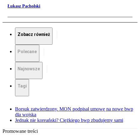
Łukasz Pacholski
Zobacz również
Polecane
Najnowsze
Tagi
Borsuk zatwierdzony. MON podpisał umowę na nowe bwp
dla wojska
Jednak nie koreański? Ciężkiego bwp zbudujemy sami
Promowane treści