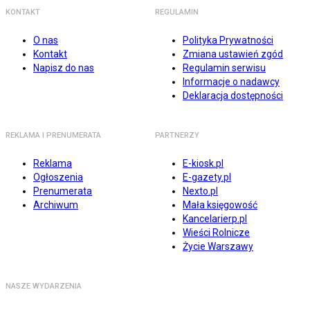
KONTAKT
REGULAMIN
O nas
Polityka Prywatności
Kontakt
Zmiana ustawień zgód
Napisz do nas
Regulamin serwisu
Informacje o nadawcy
Deklaracja dostępności
REKLAMA I PRENUMERATA
PARTNERZY
Reklama
E-kiosk.pl
Ogłoszenia
E-gazety.pl
Prenumerata
Nexto.pl
Archiwum
Mała księgowość
Kancelarierp.pl
Wieści Rolnicze
Życie Warszawy
NASZE WYDARZENIA