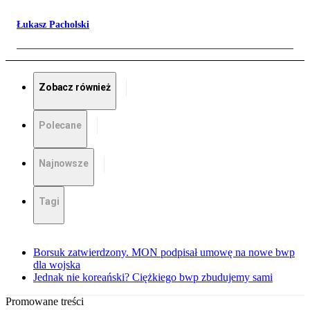
Łukasz Pacholski
Zobacz również
Polecane
Najnowsze
Tagi
Borsuk zatwierdzony. MON podpisał umowę na nowe bwp
dla wojska
Jednak nie koreański? Ciężkiego bwp zbudujemy sami
Promowane treści