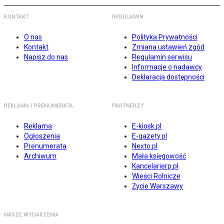
KONTAKT
REGULAMIN
O nas
Polityka Prywatności
Kontakt
Zmiana ustawień zgód
Napisz do nas
Regulamin serwisu
Informacje o nadawcy
Deklaracja dostępności
REKLAMA I PRENUMERATA
PARTNERZY
Reklama
E-kiosk.pl
Ogłoszenia
E-gazety.pl
Prenumerata
Nexto.pl
Archiwum
Mała księgowość
Kancelarierp.pl
Wieści Rolnicze
Życie Warszawy
NASZE WYDARZENIA