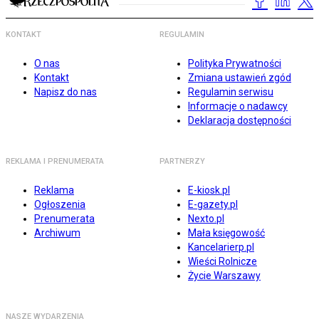
KONTAKT
REGULAMIN
O nas
Polityka Prywatności
Kontakt
Zmiana ustawień zgód
Napisz do nas
Regulamin serwisu
Informacje o nadawcy
Deklaracja dostępności
REKLAMA I PRENUMERATA
PARTNERZY
Reklama
E-kiosk.pl
Ogłoszenia
E-gazety.pl
Prenumerata
Nexto.pl
Archiwum
Mała księgowość
Kancelarierp.pl
Wieści Rolnicze
Życie Warszawy
NASZE WYDARZENIA