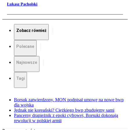
Łukasz Pacholski
Zobacz również
Polecane
Najnowsze
Tagi
Borsuk zatwierdzony. MON podpisał umowę na nowe bwp
dla wojska
Jednak nie koreański? Ciężkiego bwp zbudujemy sami
Pancerny drapieżnik z epoki cyfrowej. Borsuki dokonają
rewolucji w polskiej armii