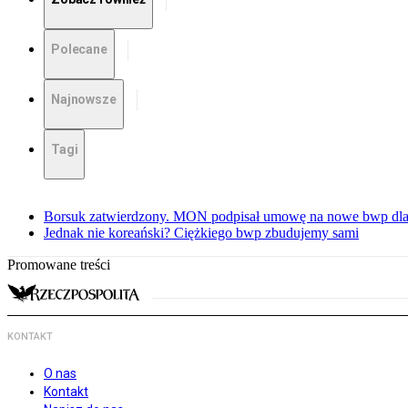
Polecane
Najnowsze
Tagi
Borsuk zatwierdzony. MON podpisał umowę na nowe bwp dla
Jednak nie koreański? Ciężkiego bwp zbudujemy sami
Promowane treści
KONTAKT
O nas
Kontakt