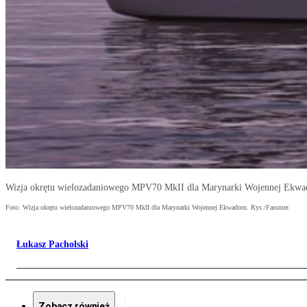
Wizja okrętu wielozadaniowego MPV70 MkII dla Marynarki Wojennej Ekwad
Foto: Wizja okrętu wielozadaniowego MPV70 MkII dla Marynarki Wojennej Ekwadoru. Rys./Fassmer.
Łukasz Pacholski
Zobacz również