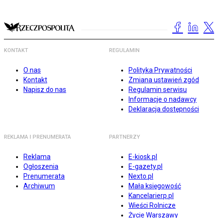
KONTAKT
REGULAMIN
O nas
Polityka Prywatności
Kontakt
Zmiana ustawień zgód
Napisz do nas
Regulamin serwisu
Informacje o nadawcy
Deklaracja dostępności
REKLAMA I PRENUMERATA
PARTNERZY
Reklama
E-kiosk.pl
Ogłoszenia
E-gazety.pl
Prenumerata
Nexto.pl
Archiwum
Mała księgowość
Kancelarierp.pl
Wieści Rolnicze
Życie Warszawy