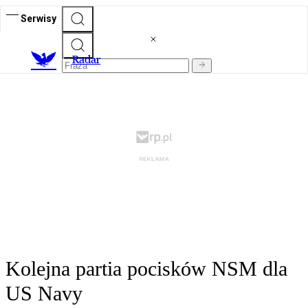
Serwisy
R
adar
Kolejna partia pocisków NSM dla
US Navy