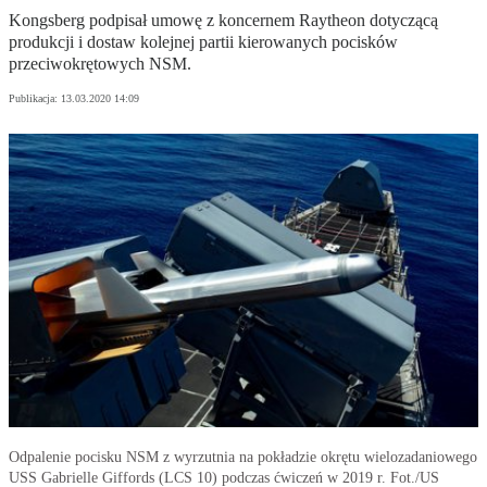
Kongsberg podpisał umowę z koncernem Raytheon dotyczącą
produkcji i dostaw kolejnej partii kierowanych pocisków
przeciwokrętowych NSM.
Publikacja:
13.03.2020 14:09
Odpalenie pocisku NSM z wyrzutnia na pokładzie okrętu wielozadaniowego
USS Gabrielle Giffords (LCS 10) podczas ćwiczeń w 2019 r. Fot./US