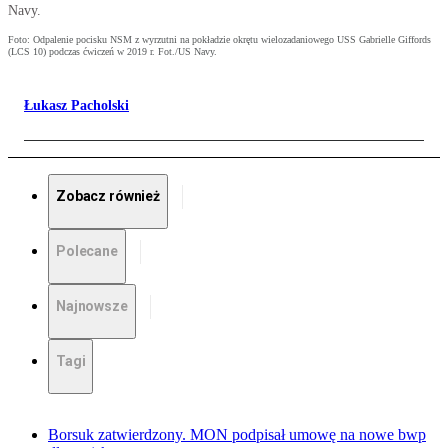
Navy.
Foto: Odpalenie pocisku NSM z wyrzutni na pokładzie okrętu wielozadaniowego USS Gabrielle Giffords
(LCS 10) podczas ćwiczeń w 2019 r. Fot./US Navy.
Łukasz Pacholski
Zobacz również
Polecane
Najnowsze
Tagi
Borsuk zatwierdzony. MON podpisał umowę na nowe bwp