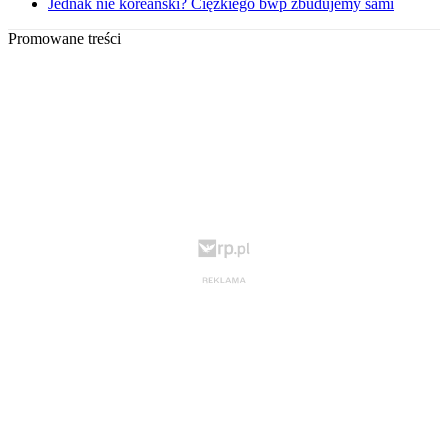
Jednak nie koreański? Ciężkiego bwp zbudujemy sami
Promowane treści