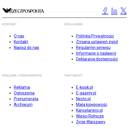
KONTAKT
REGULAMIN
O nas
Polityka Prywatności
Kontakt
Zmiana ustawień zgód
Napisz do nas
Regulamin serwisu
Informacje o nadawcy
Deklaracja dostępności
REKLAMA I PRENUMERATA
PARTNERZY
Reklama
E-kiosk.pl
Ogłoszenia
E-gazety.pl
Prenumerata
Nexto.pl
Archiwum
Mała księgowość
Kancelarierp.pl
Wieści Rolnicze
Życie Warszawy