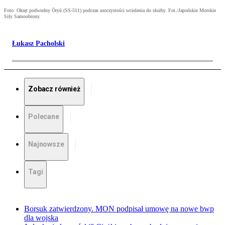
Foto: Okręt podwodny Ōryū (SS-511) podczas uroczystości wcielenia do służby. Fot./Japońskie Morskie
Siły Samoobrony.
Łukasz Pacholski
Zobacz również
Polecane
Najnowsze
Tagi
Borsuk zatwierdzony. MON podpisał umowę na nowe bwp
dla wojska